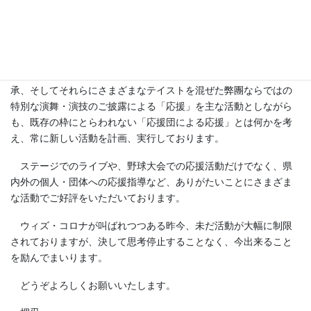
ます。
名も無き應援團は2018年に栃木県宇都宮市で結成した、応援団
パフォーマンスグループです。
栃木県の公立高等学校で独自に育まれた文化や技術の保存と継
承、そしてそれらにさまざまなテイストを混ぜた弊團ならではの
特別な演舞・演技のご披露による「応援」を主な活動としながら
も、既存の枠にとらわれない「応援団による応援」とは何かを考
え、常に新しい活動を計画、実行しております。
ステージでのライブや、野球大会での応援活動だけでなく、県
内外の個人・団体への応援指導など、ありがたいことにさまざま
な活動でご好評をいただいております。
ウィズ・コロナが叫ばれつつある昨今、未だ活動が大幅に制限
されておりますが、決して思考停止することなく、今出来ること
を励んでまいります。
どうぞよろしくお願いいたします。