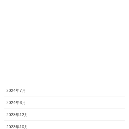
【御礼】第2回応援団道場プレオープン(無料体験会)ありがとうご
ざいました！【小山市】
2024年7月1日
團員ブログ
お知らせ
都市対抗応援、今年もよろしくお願いいたします！【応援団リー
ダー支援サービス/第95回都市対抗野球大会/東京都文京区】
アーカイブ
2024年10月
2024年9月
2024年7月
2024年6月
2023年12月
2023年10月